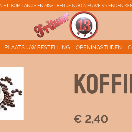
IET...KOM LANGS EN MSS LEER JE NOG NIEUWE VRIENDEN KE
PLAATS UW BESTELLING
OPENINGSTIJDEN
C
KOFFI
€ 2,40