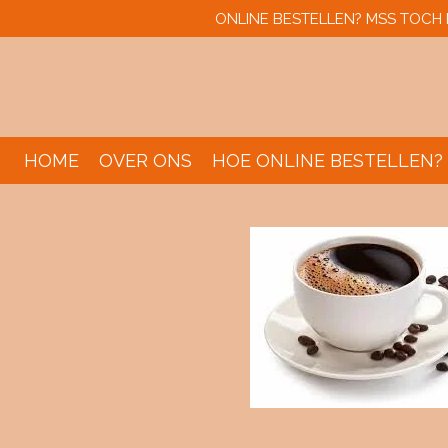
ONLINE BESTELLEN? MSS TOCH N
Ga
direct
naar
de
hoofdinhoud
HOME
OVER ONS
HOE ONLINE BESTELLEN?