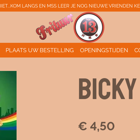
IET...KOM LANGS EN MSS LEER JE NOG NIEUWE VRIENDEN KE
PLAATS UW BESTELLING
OPENINGSTIJDEN
C
BICKY
€ 4,50